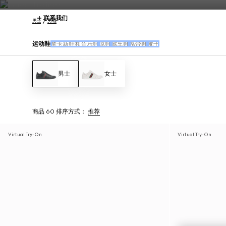
联系我们
男士
男鞋
运动鞋
摩卡新鞋和音乐鞋
凉鞋
驾车鞋
系带鞋
靴子
男士
女士
商品 60
排序方式：
推荐
Virtual Try-On
Virtual Try-On