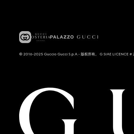
© 2016-2025 Guccio Gucci S.p.A.- 版权所有。 G SIAE LICENCE # 2