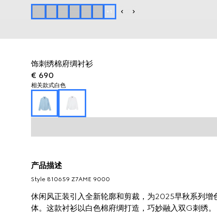
+
1
饰刺绣棉府绸衬衫
€ 690
相关款式
白色
产品描述
Style ‎810659 Z7AME 9000
休闲风正装引入全新轮廓和剪裁，为2025早秋系列
体。这款衬衫以白色棉府绸打造，巧妙融入双G刺绣。