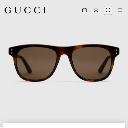
1
/
3