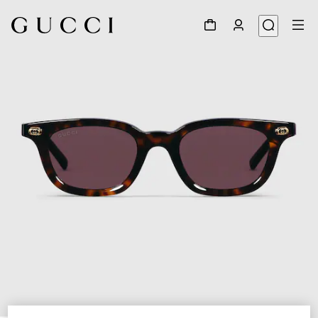
1
/
4