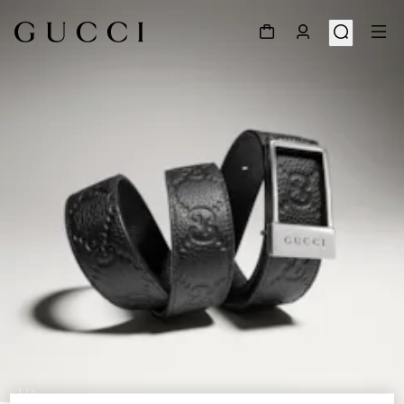
1
/
6