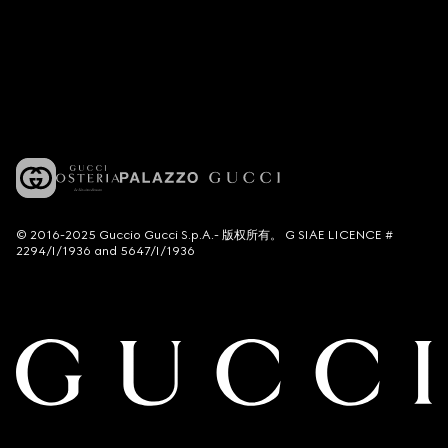
© 2016-2025 Guccio Gucci S.p.A.- 版权所有。 G SIAE LICENCE #
2294/I/1936 and 5647/I/1936