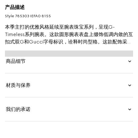
产品描述
Style ‎785303 IEFA0 8155
本季主打的优雅风格延续至腕表珠宝系列，呈现G-
Timeless系列腕表。这款圆形腕表表盘上缀饰低调内敛的互
扣式双G和Gucci字母标识，诠释时尚型格。这款配饰采用
银色表盘，并缀饰品牌标志性图案。
商品细节
材质与保养
我们的承诺