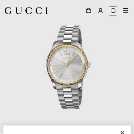
1
/
4