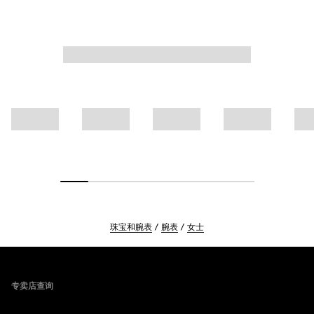
珠宝和腕表
腕表
女士
Footer
专卖店查询