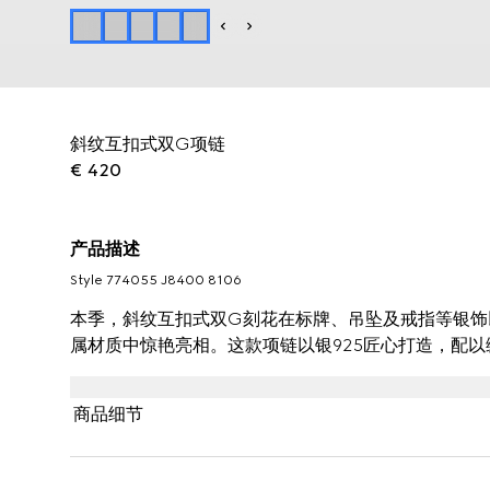
斜纹互扣式双G项链
€ 420
产品描述
Style ‎774055 J8400 8106
本季，斜纹互扣式双G刻花在标牌、吊坠及戒指等银饰以及
属材质中惊艳亮相。这款项链以银925匠心打造，配
商品细节