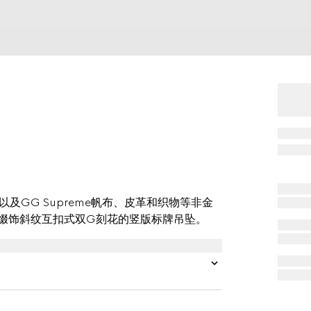
GG Supreme帆布、皮革和织物等非金
以缀饰斜纹互扣式双G刻花的竖版标牌吊坠。