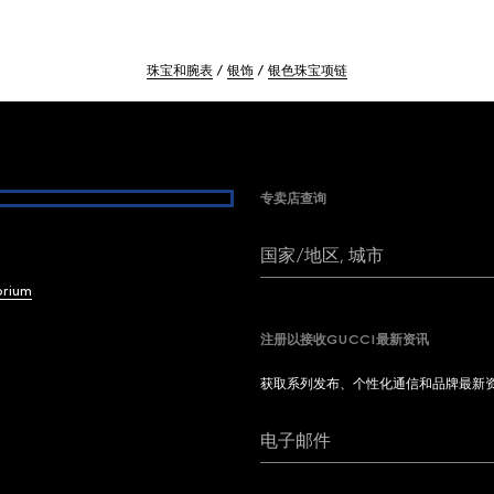
珠宝和腕表
银饰
银色珠宝项链
专卖店查询
国家/地区, 城市
brium
注册以接收GUCCI最新资讯
获取系列发布、个性化通信和品牌最新
电子邮件