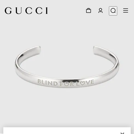
1
/
4