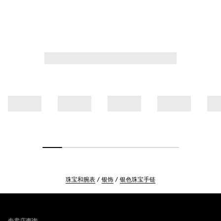
珠宝和腕表
银饰
银色珠宝手链
Footer