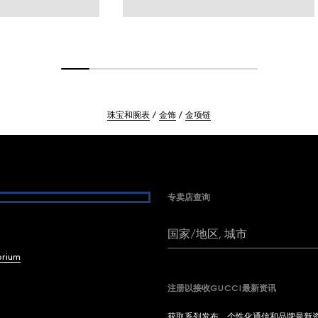
珠宝和腕表
金饰
金项链
专卖店查询
国家/地区, 城市
brium
注册以接收GUCCI最新资讯
获取系列发布、个性化通信和品牌最新