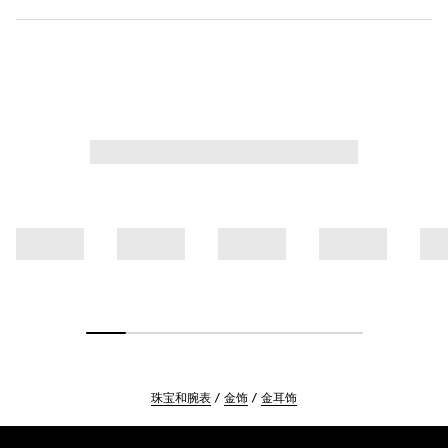
珠宝和腕表
金饰
金耳饰
Footer