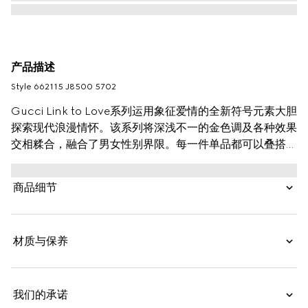
产品描述
Style ‎662115 J8500 5702
Gucci Link to Love系列运用象征爱情的全新符号元素大胆
探索现代浪漫情怀。该系列将深浅不一的金色调及各种效果
交相糅合，融合了男女性别界限。每一件单品都可以叠搭其
他款式佩戴，突显个性品味和魅力。这款玫瑰色18K金耳链
的长条吊坠上饰有精致的“Gucci”刻花。
商品细节
材质与保养
我们的承诺