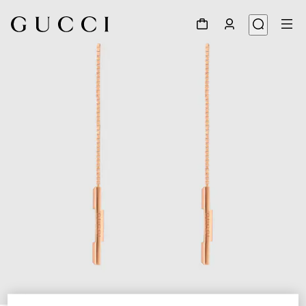
1
/
4