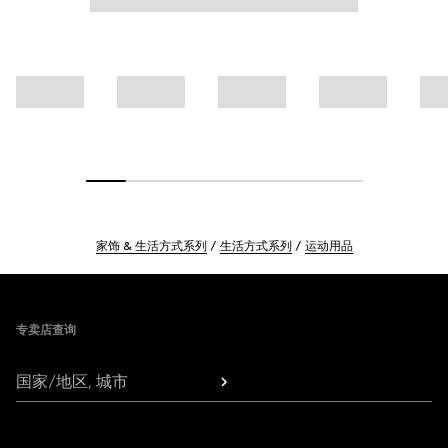
家饰 & 生活方式系列
生活方式系列
运动用品
Footer
专卖店查询
国家/地区, 城市