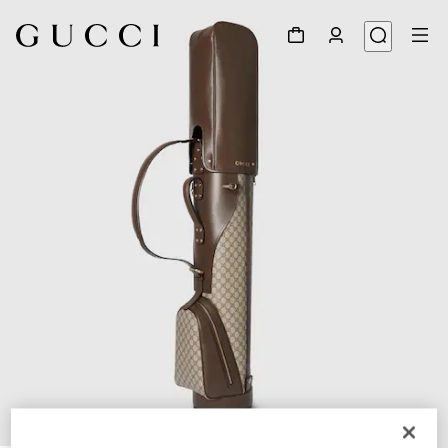
1
/
7