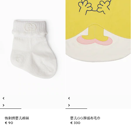
饰刺绣婴儿棉袜
婴儿GG厚绒布毛巾
€ 90
€ 330