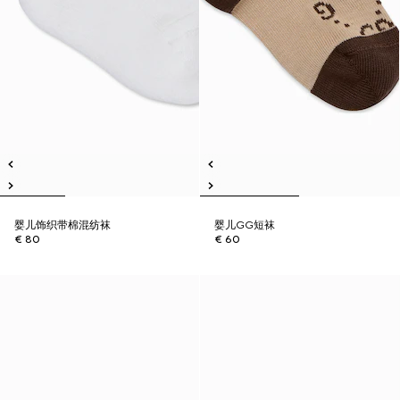
婴儿饰织带棉混纺袜
婴儿GG短袜
€ 80
€ 60