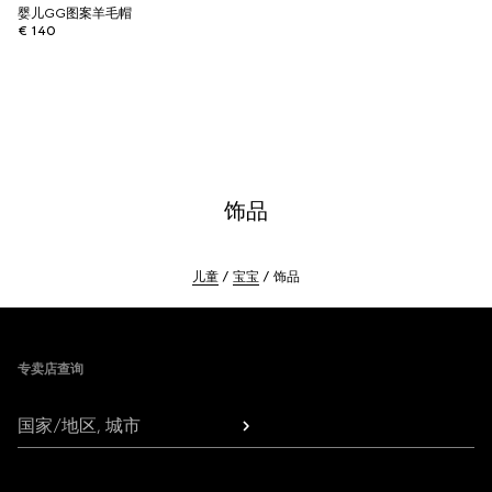
婴儿GG图案羊毛帽
€ 140
饰品
儿童
宝宝
饰品
Footer
专卖店查询
国家/地区, 城市