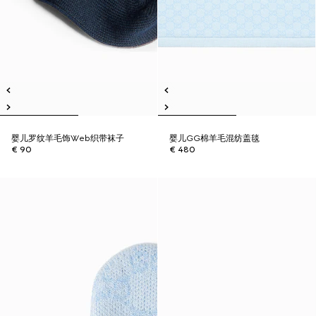
婴儿罗纹羊毛饰Web织带袜子
婴儿GG棉羊毛混纺盖毯
€ 90
€ 480