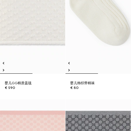
婴儿GG棉质盖毯
婴儿饰织带棉袜
€ 590
€ 80