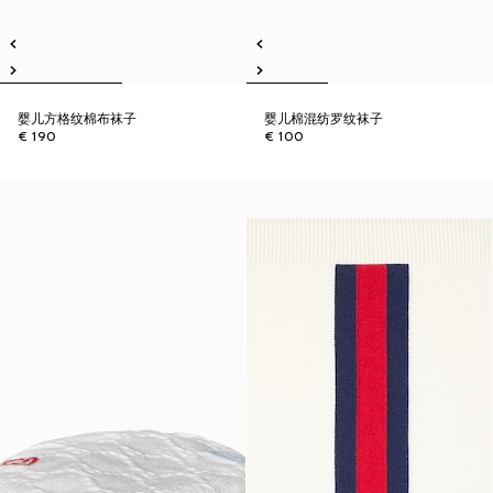
婴儿方格纹棉布袜子
婴儿棉混纺罗纹袜子
€ 190
€ 100