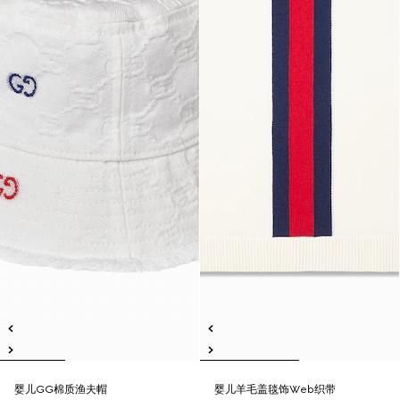
婴儿GG棉质渔夫帽
婴儿羊毛盖毯饰Web织带