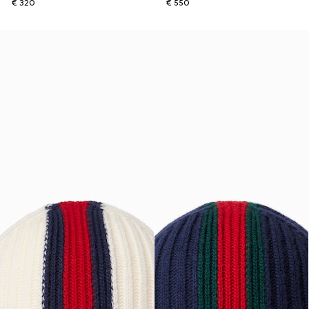
€ 320
€ 550