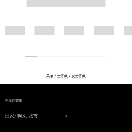
美妆
士香氛
女士香氛
Footer
专卖店查询
国家/地区, 城市