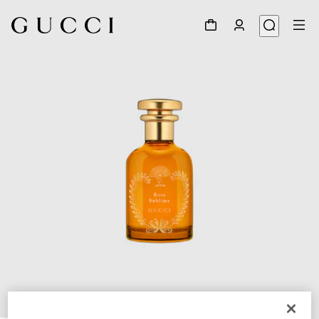
1
/
3