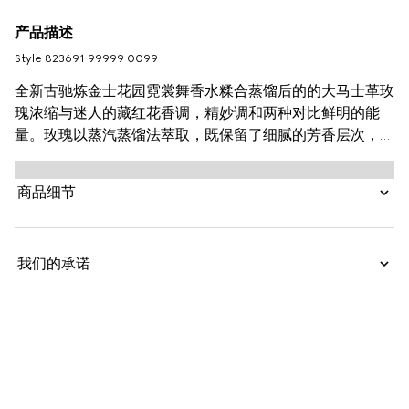
产品描述
Style ‎823691 99999 0099
全新古驰炼金士花园霓裳舞香水糅合蒸馏后的的大马士革玫
瑰浓缩与迷人的藏红花香调，精妙调和两种对比鲜明的能
量。玫瑰以蒸汽蒸馏法萃取，既保留了细腻的芳香层次，更
赋予其深邃而强烈的质感。
商品细节
我们的承诺