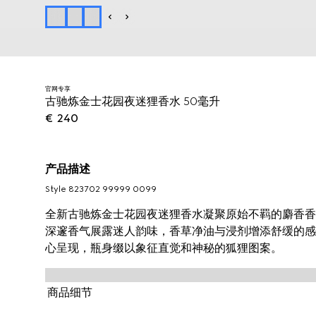
官网专享
古驰炼金士花园夜迷狸香水 50毫升
€ 240
产品描述
Style ‎823702 99999 0099
全新古驰炼金士花园夜迷狸香水凝聚原始不羁的麝香香
深邃香气展露迷人韵味，香草净油与浸剂增添舒缓的感
心呈现，瓶身缀以象征直觉和神秘的狐狸图案。
商品细节