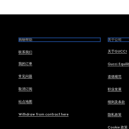
Footer
购物帮助
关于公司
关于GUCCI
联系我们
我的订单
Gucci Equili
常见问题
道德规范
取消订阅
职业发展
站点地图
细则及条款
Withdraw from contract here
隐私政策
Cookie 政策