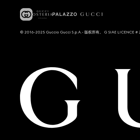
© 2016-2025 Guccio Gucci S.p.A.- 版权所有。 G SIAE LICENCE # 2