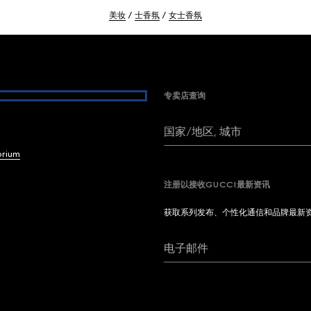
美妆
士香氛
女士香氛
专卖店查询
国家/地区, 城市
brium
注册以接收GUCCI最新资讯
获取系列发布、个性化通信和品牌最新
电子邮件