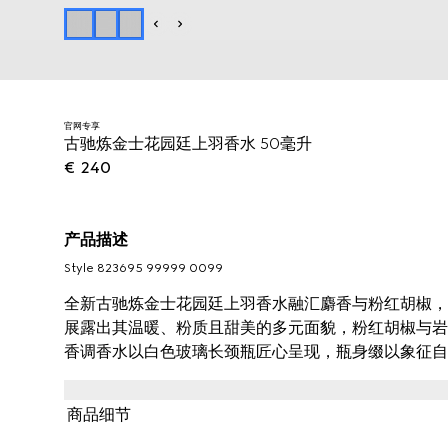
官网专享
古驰炼金士花园廷上羽香水 50毫升
€ 240
产品描述
Style ‎823695 99999 0099
全新古驰炼金士花园廷上羽香水融汇麝香与粉红胡椒，
展露出其温暖、粉质且甜美的多元面貌，粉红胡椒与岩
香调香水以白色玻璃长颈瓶匠心呈现，瓶身缀以象征自
商品细节