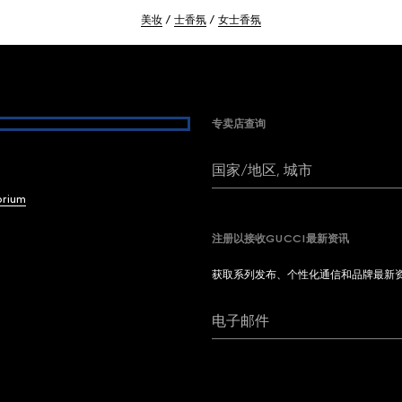
美妆
士香氛
女士香氛
专卖店查询
国家/地区, 城市
brium
注册以接收GUCCI最新资讯
获取系列发布、个性化通信和品牌最新
电子邮件