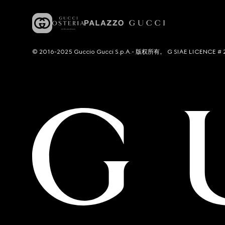
© 2016-2025 Guccio Gucci S.p.A.- 版权所有。 G SIAE LICENCE # 2