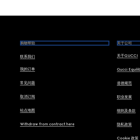
Footer
购物帮助
关于公司
关于GUCCI
联系我们
我的订单
Gucci Equili
常见问题
道德规范
取消订阅
职业发展
站点地图
细则及条款
Withdraw from contract here
隐私政策
Cookie 政策