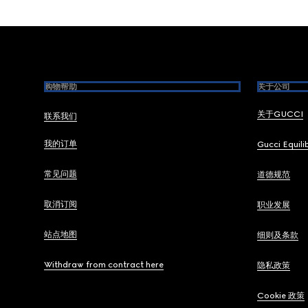
Footer
购物帮助
关于公司
关于GUCCI
联系我们
我的订单
Gucci Equili
常见问题
道德规范
取消订阅
职业发展
站点地图
细则及条款
Withdraw from contract here
隐私政策
Cookie 政策