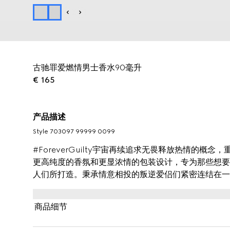
古驰罪爱燃情男士香水90毫升
€ 165
产品描述
Style ‎703097 99999 0099
#ForeverGuilty宇宙再续追求无畏释放热情的
更高纯度的香氛和更显浓情的包装设计，专为那些想要
人们所打造。秉承情意相投的叛逆爱侣们紧密连结在一
琥珀香调香水，将古驰罪爱男士系列香水的特质充分发
商品细节