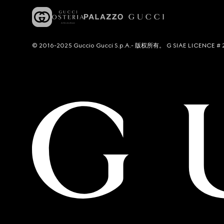
© 2016-2025 Guccio Gucci S.p.A.- 版权所有。 G SIAE LICENCE # 2