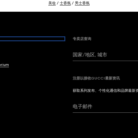
美妆
士香氛
男士香氛
专卖店查询
国家/地区, 城市
brium
注册以接收GUCCI最新资讯
获取系列发布、个性化通信和品牌最新
电子邮件