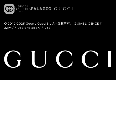
© 2016-2025 Guccio Gucci S.p.A.- 版权所有。 G SIAE LICENCE #
2294/I/1936 and 5647/I/1936