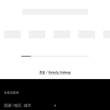
美妆
Beauty Makeup
Footer
专卖店查询
国家/地区, 城市