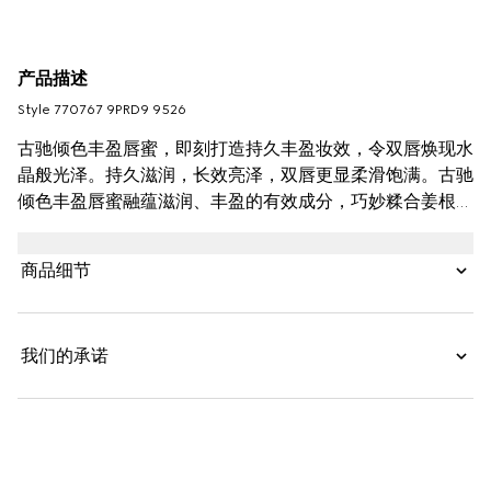
产品描述
Style ‎770767 9PRD9 9526
古驰倾色丰盈唇蜜，即刻打造持久丰盈妆效，令双唇焕现水
晶般光泽。持久滋润，长效亮泽，双唇更显柔滑饱满。古驰
倾色丰盈唇蜜融蕴滋润、丰盈的有效成分，巧妙糅合姜根和
辣椒提取物，带来8小时长效水润感。其滋润功效来自于配
方中添加的透明质酸，同时加入了薄荷醇，带来清新感，而
商品细节
其易于延展的质地和所含的高分子聚合物则有助于再塑唇
线，模糊唇纹。
我们的承诺