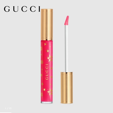
1
/
10