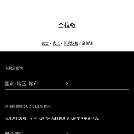
全拉链
女士
皮夹
长款钱包
全拉链
Footer
专卖店查询
国家/地区, 城市
注册以接收GUCCI最新资讯
获取系列发布、个性化通信和品牌最新资讯的专享更新动态。
电子邮件