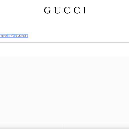
ains
手包
技术配件