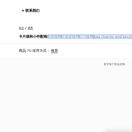
联系我们
女士
皮夹
卡片袋和小件配饰
长款钱包
可肩背钱包
小巧钱包
Bag charms and keych
商品 70
排序方式：
推荐
首字母个性化定制