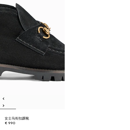
女士马衔扣踝靴
€ 990