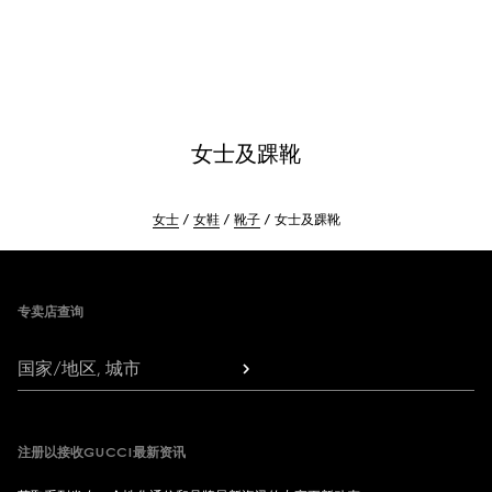
女士及踝靴
女士
女鞋
靴子
女士及踝靴
Footer
专卖店查询
国家/地区, 城市
注册以接收GUCCI最新资讯