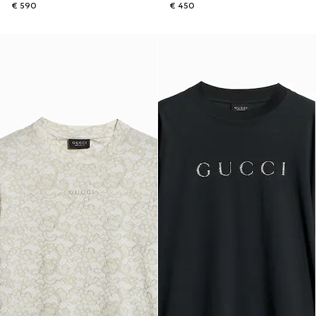
€ 590
€ 450