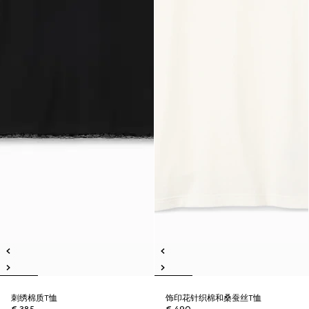
刺绣棉质T恤
饰印花针织棉和桑蚕丝T恤