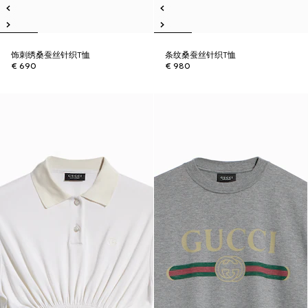
饰刺绣桑蚕丝针织T恤
条纹桑蚕丝针织T恤
€ 690
€ 980