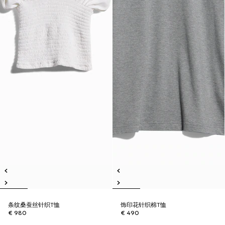
条纹桑蚕丝针织T恤
饰印花针织棉T恤
€ 980
€ 490