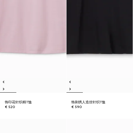
饰印花针织棉T恤
饰刺绣人造丝针织T恤
€ 520
€ 590