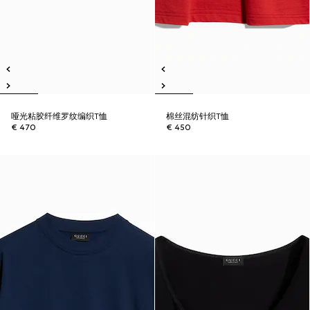
哑光粘胶纤维罗纹编织T恤
棉丝混纺针织T恤
€ 470
€ 450