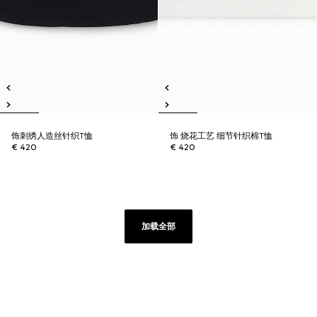
饰刺绣人造丝针织T恤
饰 烧花工艺 细节针织棉T恤
€ 420
€ 420
加载全部