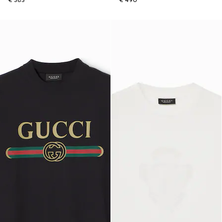
€ 385
€ 490