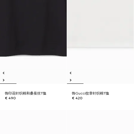
饰印花针织棉和桑蚕丝T恤
饰Gucci纹章针织棉T恤
€ 490
€ 420