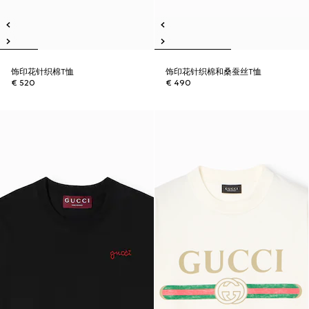
饰印花针织棉T恤
饰印花针织棉和桑蚕丝T恤
€ 520
€ 490