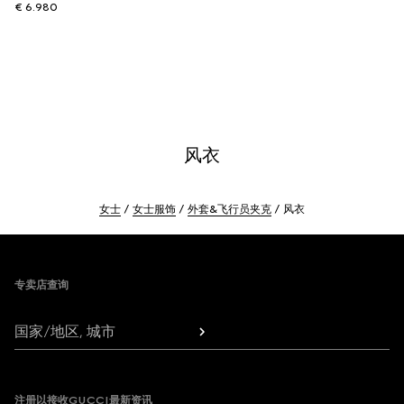
€ 6.980
风衣
女士
女士服饰
外套&飞行员夹克
风衣
Footer
专卖店查询
国家/地区, 城市
注册以接收GUCCI最新资讯