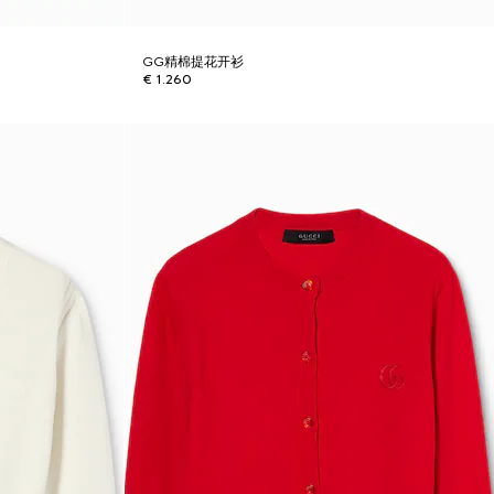
GG精棉提花开衫
€ 1.260