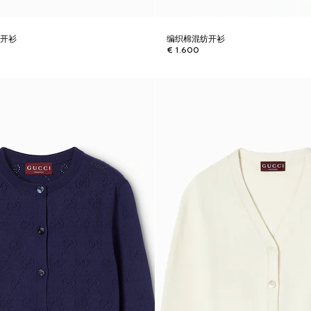
维开衫
编织棉混纺开衫
€ 1.600