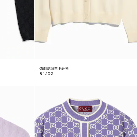
饰刺绣细羊毛开衫
€ 1.100