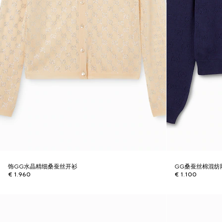
饰GG水晶精细桑蚕丝开衫
GG桑蚕丝棉混纺
€ 1.960
€ 1.100