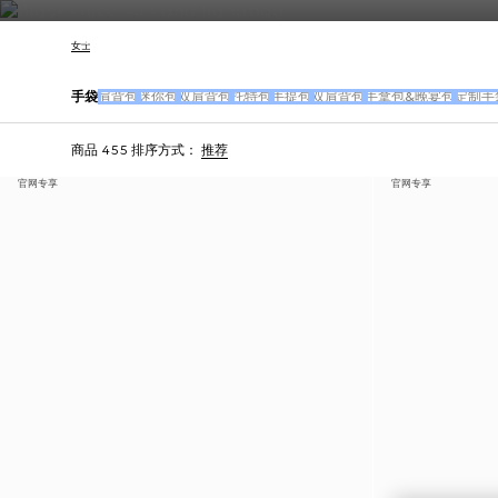
联系我们
女士
手袋
肩背包
迷你包
双肩背包
托特包
手提包
双肩背包
手拿包&晚宴包
定制手
商品 455
排序方式：
推荐
官网专享
官网专享