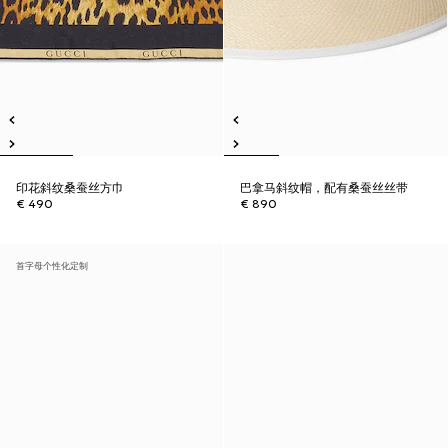
印花斜纹桑蚕丝方巾
巴拿马斜纹帽，配有桑蚕丝丝带
€ 490
€ 890
首字母个性化定制