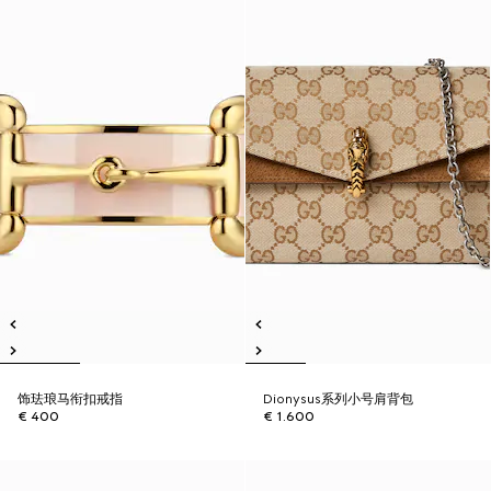
饰珐琅马衔扣戒指
Dionysus系列小号肩背包
€ 400
€ 1.600