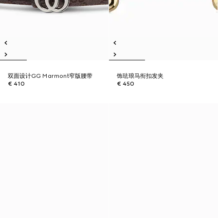
双面设计GG Marmont窄版腰带
饰珐琅马衔扣发夹
€ 410
€ 450