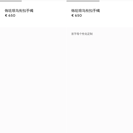
饰珐琅马衔扣手镯
饰珐琅马衔扣手镯
€ 650
€ 650
首字母个性化定制