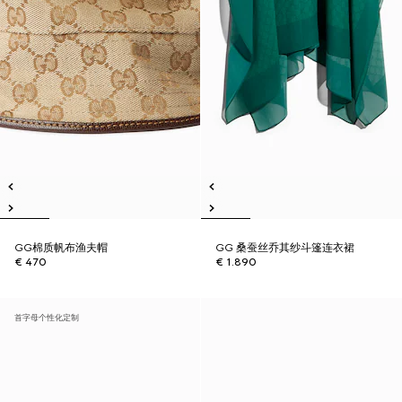
GG棉质帆布渔夫帽
GG 桑蚕丝乔其纱斗篷连衣裙
€ 470
€ 1.890
首字母个性化定制