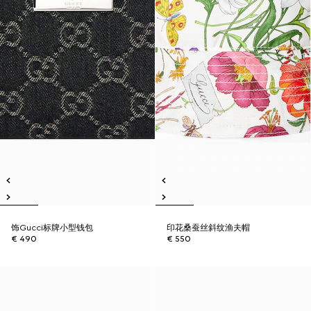
饰Gucci标牌小型钱包
印花桑蚕丝斜纹渔夫帽
€ 490
€ 550