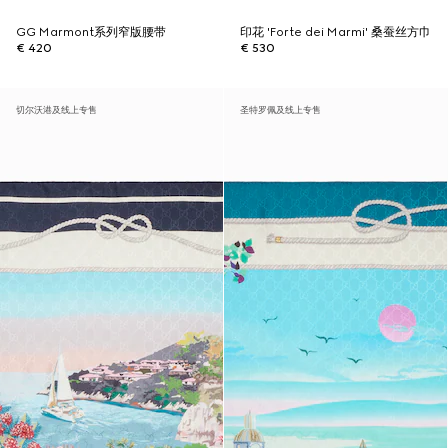
GG Marmont系列窄版腰带
印花 'Forte dei Marmi' 桑蚕丝方巾
€ 420
€ 530
切尔沃港及线上专售
圣特罗佩及线上专售