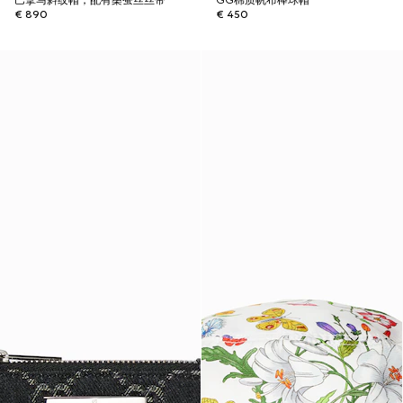
巴拿马斜纹帽，配有桑蚕丝丝带
GG棉质帆布棒球帽
€ 890
€ 450