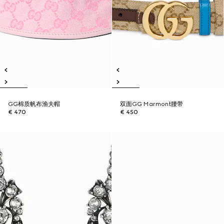
GG棉质帆布渔夫帽
双面GG Marmont腰带
€ 470
€ 450