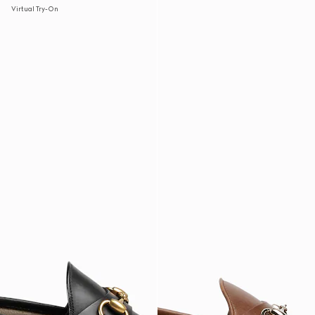
Virtual Try-On