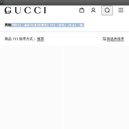
男士
男鞋
运动鞋
摩卡新鞋和音乐鞋
凉鞋
驾车鞋
系带鞋
靴子
商品 151
排序方式：
推荐
筛选并排序