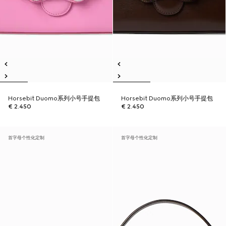
Horsebit Duomo系列小号手提包
Horsebit Duomo系列小号手提包
€ 2.450
€ 2.450
首字母个性化定制
首字母个性化定制