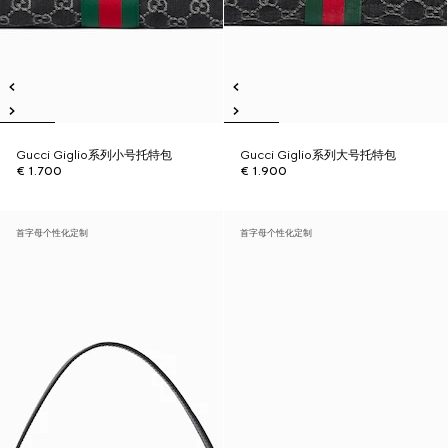
Gucci Giglio系列小号托特包
Gucci Giglio系列大号托特包
€ 1.700
€ 1.900
首字母个性化定制
首字母个性化定制