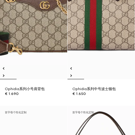
Ophidia系列小号肩背包
Ophidia系列中号波士顿包
€ 1.690
€ 1.650
首字母个性化定制
首字母个性化定制