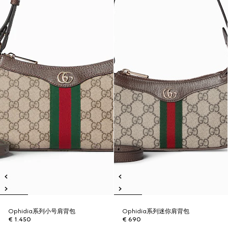
Ophidia系列小号肩背包
Ophidia系列迷你肩背包
€ 1.450
€ 690