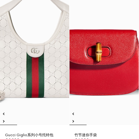
Gucci Giglio系列小号托特包
竹节迷你手袋