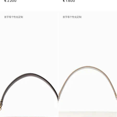
€ 2.200
€ 1.800
首字母个性化定制
首字母个性化定制