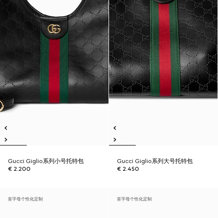
Gucci Giglio系列小号托特包
Gucci Giglio系列大号托特包
€ 2.200
€ 2.450
首字母个性化定制
首字母个性化定制