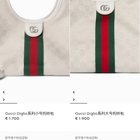
Gucci Giglio系列小号托特包
Gucci Giglio系列大号托特包
€ 1.700
€ 1.900
首字母个性化定制
首字母个性化定制