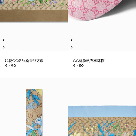
印花GG斜纹桑蚕丝方巾
GG棉质帆布棒球帽
€ 490
€ 450