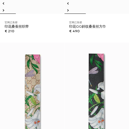
官网已售罄
官网已售罄
印花桑蚕丝织带
印花GG斜纹桑蚕丝方巾
€ 210
€ 490