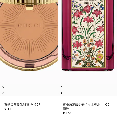
古驰柔焦凝光粉饼 色号07
古驰绮梦馥栀香型女士香水，100
€ 64
毫升
€ 172