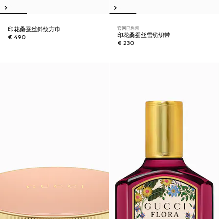
官网已售罄
印花桑蚕丝斜纹方巾
印花桑蚕丝雪纺织带
€ 490
€ 230