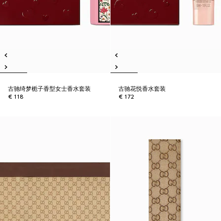
古驰绮梦栀子香型女士香水套装
古驰花悦香水套装
€ 118
€ 172