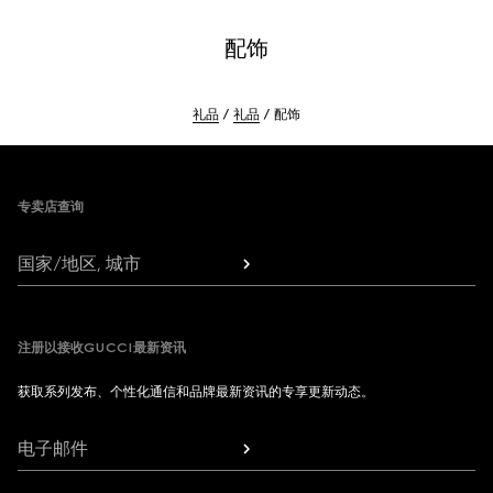
配饰
礼品
礼品
配饰
Footer
专卖店查询
国家/地区, 城市
注册以接收GUCCI最新资讯
获取系列发布、个性化通信和品牌最新资讯的专享更新动态。
电子邮件