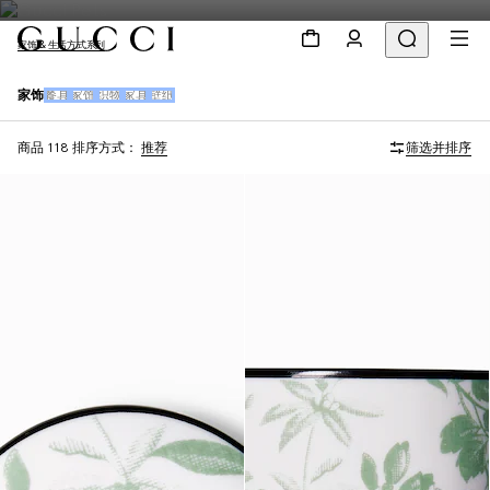
家饰 & 生活方式系列
家饰
餐具
家饰
织物
家具
壁纸
商品 118
排序方式：
推荐
筛选并排序