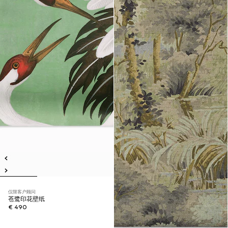
仅限客户顾问
苍鹭印花壁纸
€ 490