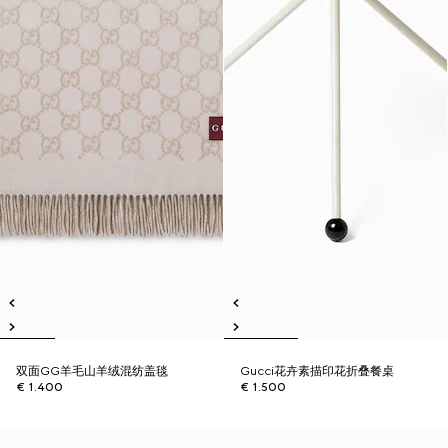
双面GG羊毛山羊绒混纺盖毯
Gucci花卉素描印花折叠餐桌
€ 1.400
€ 1.500