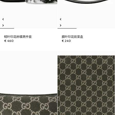
蜡叶印花杯碟两件套
腊叶印花前菜盘
€ 460
€ 240