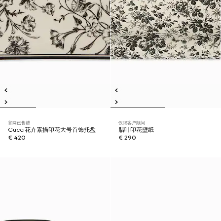
官网已售罄
仅限客户顾问
Gucci花卉素描印花大号首饰托盘
腊叶印花壁纸
€ 420
€ 290