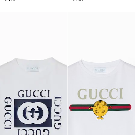
€ 190
€ 250