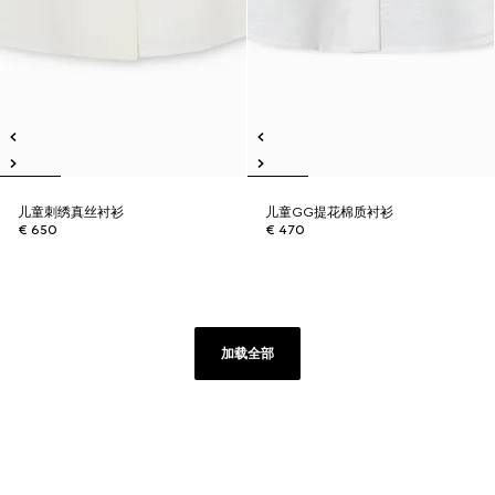
儿童刺绣真丝衬衫
儿童GG提花棉质衬衫
€ 650
€ 470
加载全部