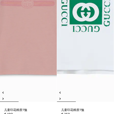
儿童印花棉质T恤
儿童印花棉质T恤