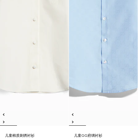
儿童棉质刺绣衬衫
儿童GG府绸衬衫