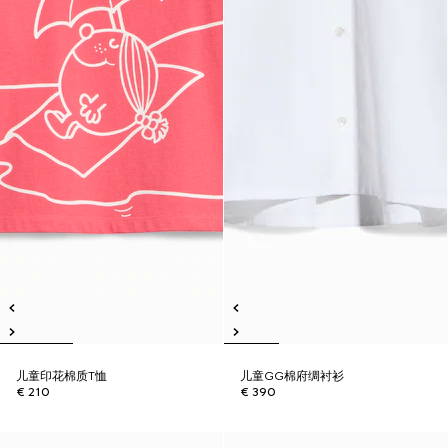
儿童印花棉质T恤
儿童GG棉府绸衬衫
€ 210
€ 390