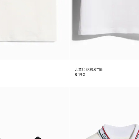
儿童印花棉质T恤
€ 190