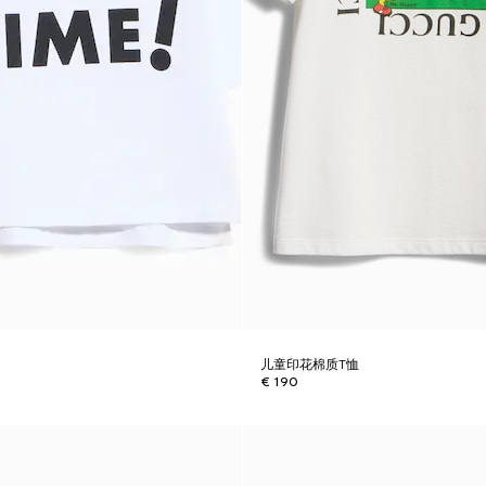
儿童印花棉质T恤
€ 190