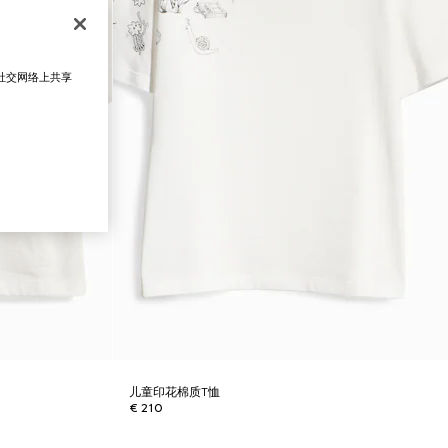
在社交网络上共享
儿童印花棉质T恤
€ 210