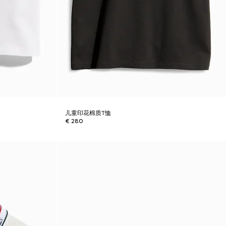
儿童印花棉质T恤
€ 280