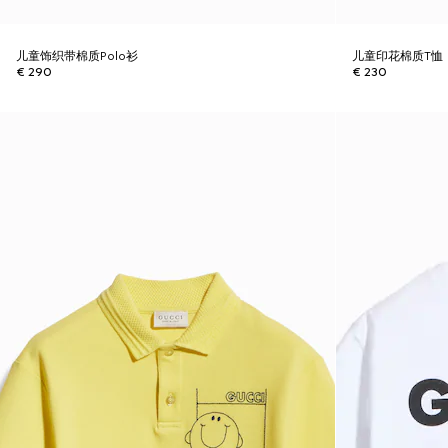
儿童饰织带棉质Polo衫
儿童印花棉质T恤
€ 290
€ 230