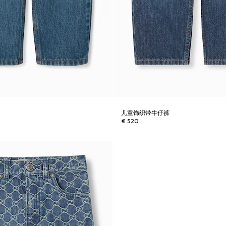
儿童饰织带牛仔裤
€ 520