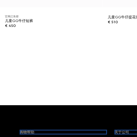
官网已售罄
儿童GG牛仔提花
儿童GG牛仔短裤
€ 510
€ 450
Footer
购物帮助
关于公司