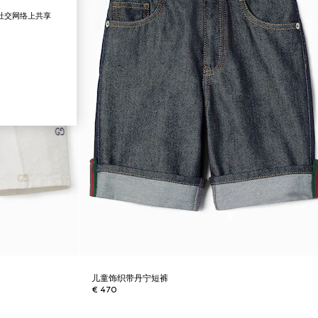
在社交网络上共享
儿童饰织带丹宁短裤
€ 470