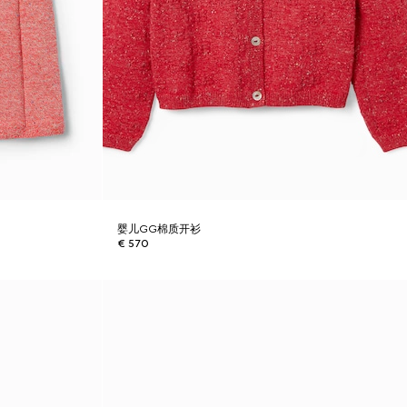
婴儿GG棉质开衫
€ 570