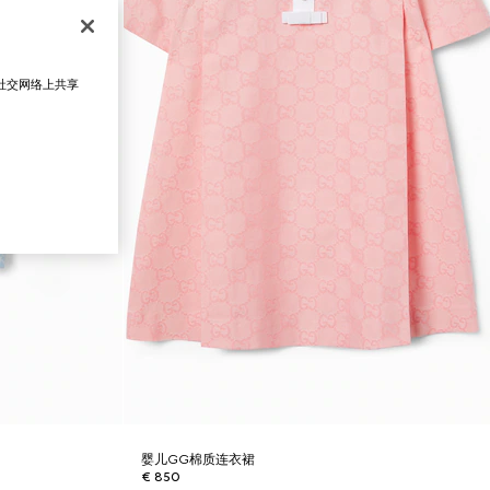
在社交网络上共享
婴儿GG棉质连衣裙
€ 850