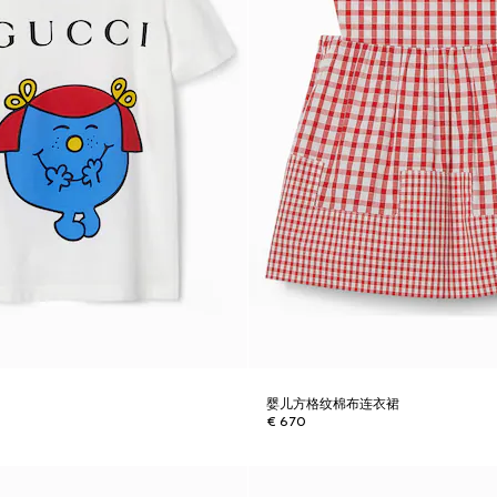
婴儿方格纹棉布连衣裙
€ 670