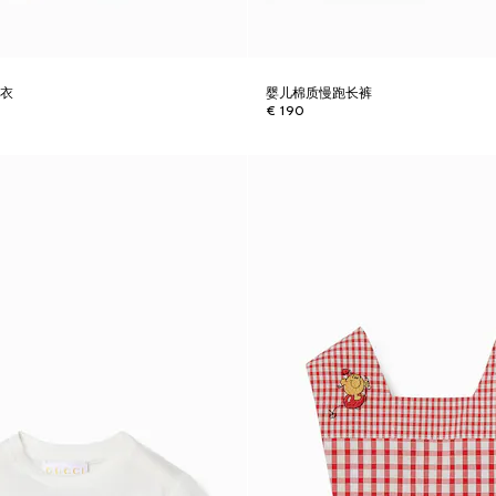
体衣
婴儿棉质慢跑长裤
€ 190