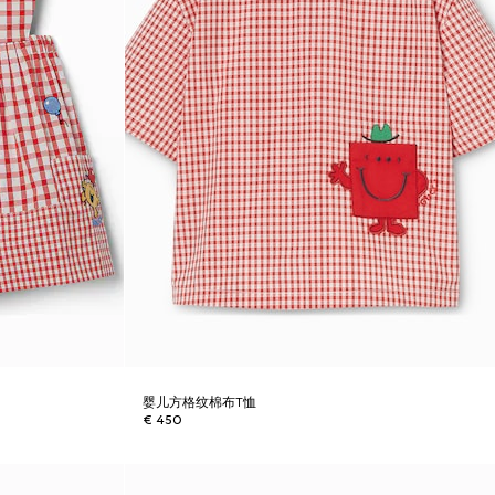
婴儿方格纹棉布T恤
€ 450