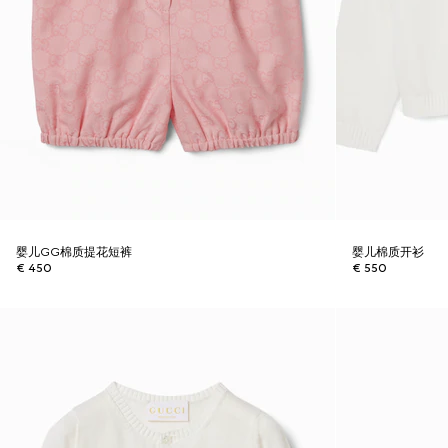
婴儿GG棉质提花短裤
婴儿棉质开衫
€ 450
€ 550