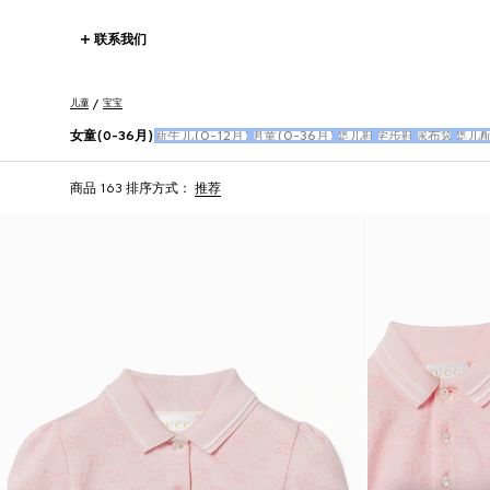
联系我们
儿童
宝宝
女童(0-36月)
新生儿(0-12月)
男童(0-36月)
婴儿鞋
学步鞋
尿布袋
婴儿
商品 163
排序方式：
推荐