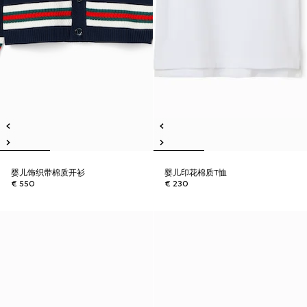
婴儿饰织带棉质开衫
婴儿印花棉质T恤
€ 550
€ 230