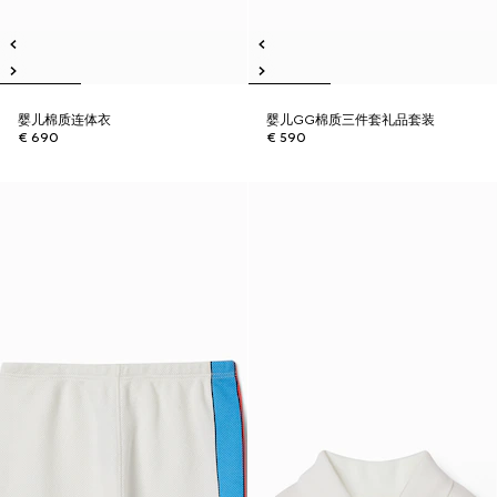
婴儿棉质连体衣
婴儿GG棉质三件套礼品套装
€ 690
€ 590