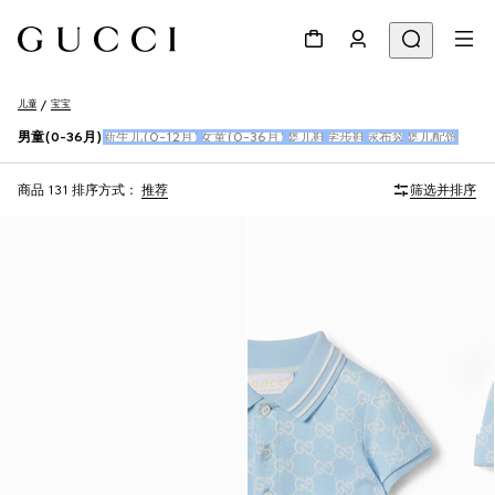
儿童
宝宝
男童(0-36月)
新生儿(0-12月)
女童(0-36月)
婴儿鞋
学步鞋
尿布袋
婴儿配饰
商品 131
排序方式：
推荐
筛选并排序