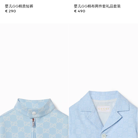
婴儿GG棉质短裤
婴儿GG棉布两件套礼品套装
€ 290
€ 490