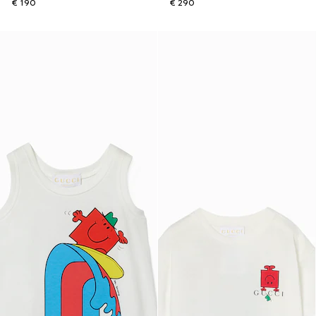
€ 190
€ 290