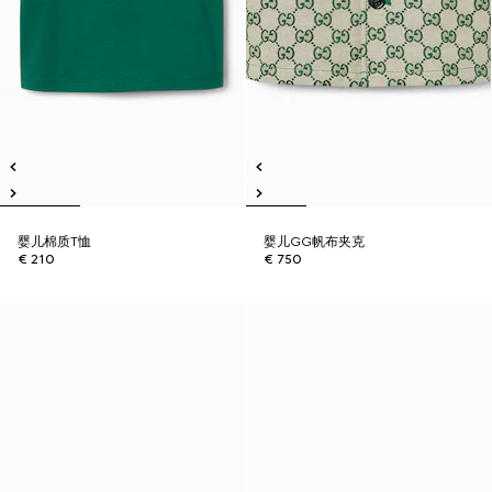
婴儿棉质T恤
婴儿GG帆布夹克
€ 210
€ 750