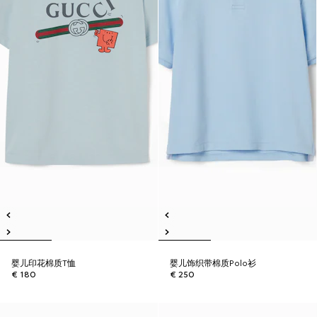
婴儿印花棉质T恤
婴儿饰织带棉质Polo衫
€ 180
€ 250