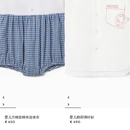
婴儿方格纹棉布连体衣
婴儿棉府绸衬衫
€ 650
€ 490