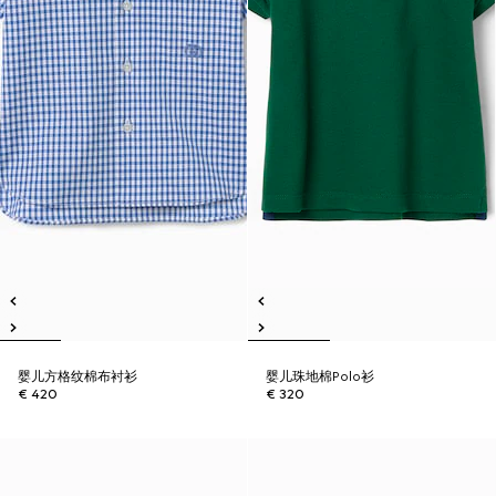
婴儿方格纹棉布衬衫
婴儿珠地棉Polo衫
€ 420
€ 320