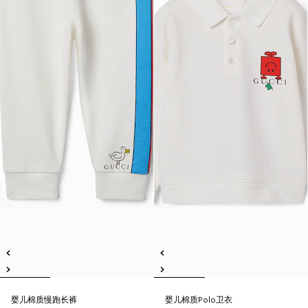
婴儿棉质慢跑长裤
婴儿棉质Polo卫衣