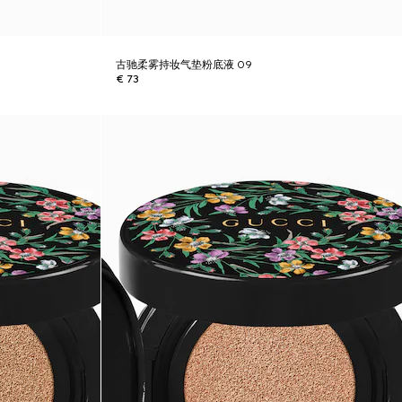
古驰柔雾持妆气垫粉底液 09
€ 73