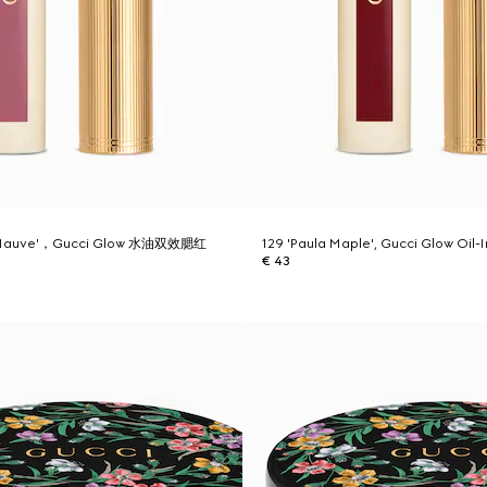
e Mauve'，Gucci Glow 水油双效腮红
129 'Paula Maple', Gucci Glow Oil-
€ 43