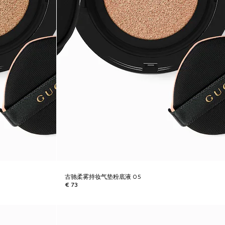
古驰柔雾持妆气垫粉底液 05
€ 73