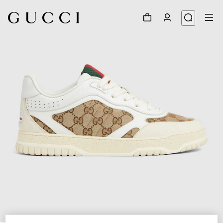
1
/
6