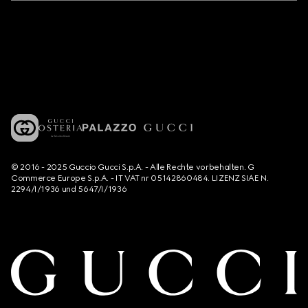
© 2016 - 2025 Guccio Gucci S.p.A. - Alle Rechte vorbehalten. G
Commerce Europe S.p.A. - IT VAT nr 05142860484. LIZENZ SIAE N.
2294/I/1936 und 5647/I/1936