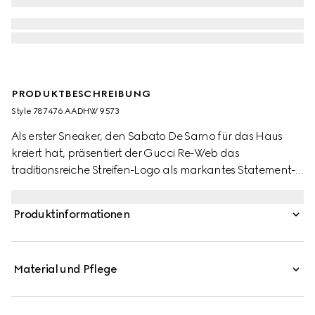
PRODUKTBESCHREIBUNG
Style ‎787476 AADHW 9573
Als erster Sneaker, den Sabato De Sarno für das Haus
kreiert hat, präsentiert der Gucci Re-Web das
traditionsreiche Streifen-Logo als markantes Statement-
Detail auf einer zeitgemäßen Silhouette. Dieses Modell ist
aus weißem Leder und dem legendären Original
Produktinformationen
GG Canvas gefertigt. Neben mehreren ikonischen Details
wird der Look des neuen Sneakers vor allem durch die
auffällige Zunge mit dem Web in Grün und Rot bestimmt.
Material und Pflege