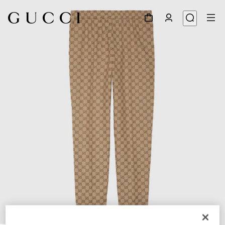
1
/
7