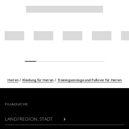
Herren
Kleidung für Herren
Trainingsanzüge und Pullover für Herren
Footer
FILIALSUCHE
LAND/REGION, STADT