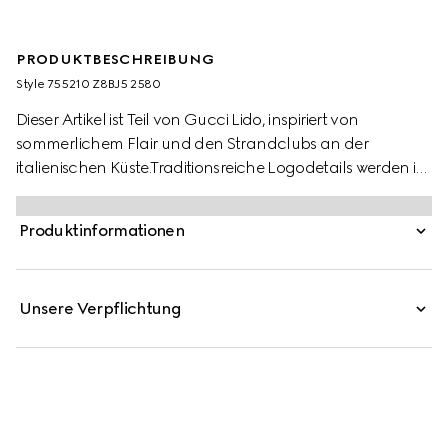
PRODUKTBESCHREIBUNG
Style ‎755210 Z8BJ5 2580
Dieser Artikel ist Teil von Gucci Lido, inspiriert von
sommerlichem Flair und den Strandclubs an der
italienischen Küste.Traditionsreiche Logodetails werden in
jeder Saison mit neuen Silhouetten in Verbindung
gebracht. Bei dieser Jogginghose mit elastischem Bund
Produktinformationen
zeigt sich das GG Motiv auf camel- und
ebenholzfarbenem Canvas.
Unsere Verpflichtung