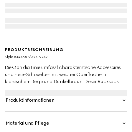
PRODUKTBESCHREIBUNG
Style ‎834466 FAEOJ 9747
Die Ophidia Linie umfasst charakteristische Accessoires
und neue Silhouetten mit weicher Oberfläche in
klassischem Beige und Dunkelbraun. Dieser Rucksack
kombiniert ein Design aus beschichtetem
GG Monogramm-Stoff mit einem Doppel G und einem
Produktinformationen
grünen und roten Web-Detail.
Material und Pflege