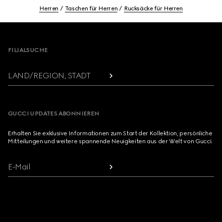
Herren
Taschen für Herren
Rucksäcke für Herren
Footer
FILIALSUCHE
LAND/REGION, STADT
GUCCI UPDATES ABONNIEREN
Erhalten Sie exklusive Informationen zum Start der Kollektion, persönliche
Mitteilungen und weitere spannende Neuigkeiten aus der Welt von Gucci.
E-Mail