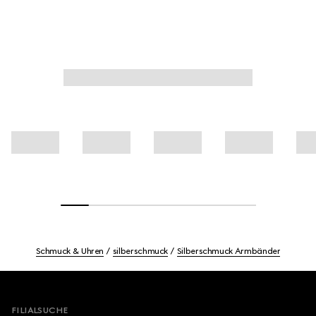
Schmuck & Uhren
silberschmuck
Silberschmuck Armbänder
Footer
FILIALSUCHE