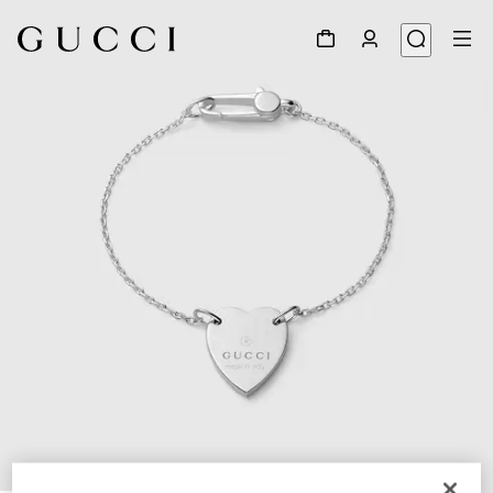
1
/
3