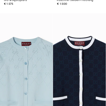
GG Wolljacquard
Kaschmir-Seiden-Mischung
€ 1.575
€ 1.500