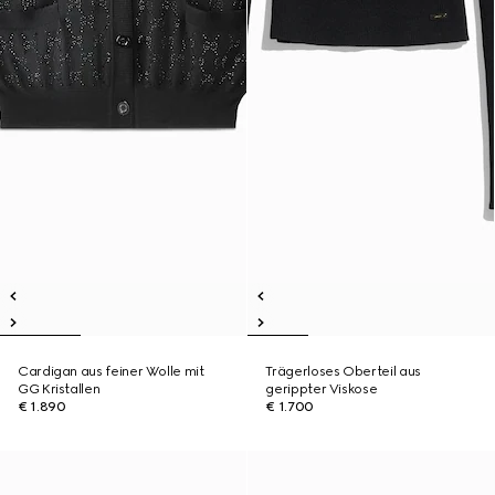
Cardigan aus feiner Wolle mit
Trägerloses Oberteil aus
GG Kristallen
gerippter Viskose
€ 1.890
€ 1.700