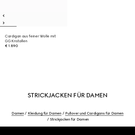
Cardigan aus feiner Wolle mit
GG Kristallen
€ 1.890
STRICKJACKEN FÜR DAMEN
Damen
Kleidung für Damen
Pullover und Cardigans für Damen
Strickjacken für Damen
Footer