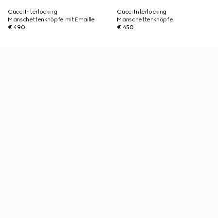
Gucci Interlocking
Gucci Interlocking
Manschettenknöpfe mit Emaille
Manschettenknöpfe
€ 490
€ 450