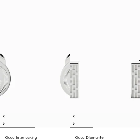
Gucci Interlocking
Gucci Diamante