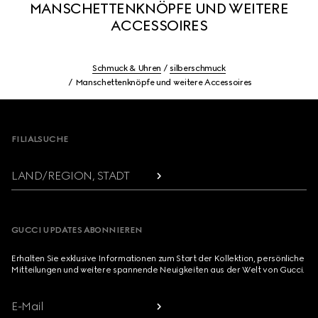
MANSCHETTENKNÖPFE UND WEITERE
ACCESSOIRES
Schmuck & Uhren
silberschmuck
Manschettenknöpfe und weitere Accessoires
Footer
FILIALSUCHE
LAND/REGION, STADT
GUCCI UPDATES ABONNIEREN
Erhalten Sie exklusive Informationen zum Start der Kollektion, persönliche
Mitteilungen und weitere spannende Neuigkeiten aus der Welt von Gucci.
E-Mail