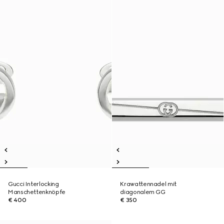
Gucci Interlocking
Krawattennadel mit
Manschettenknöpfe
diagonalem GG
€ 400
€ 350