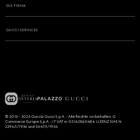
DIE FIRMA
GUCCI SERVICES
© 2016 - 2025 Guccio Gucci S.p.A. - Alle Rechte vorbehalten. G
Commerce Europe S.p.A. - IT VAT nr 05142860484. LIZENZ SIAE N.
2294/I/1936 und 5647/I/1936