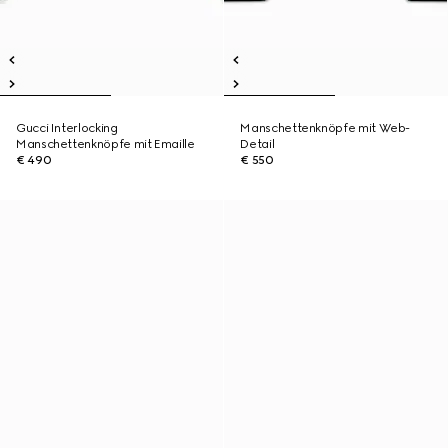
Gucci Interlocking
Manschettenknöpfe mit Web-
Manschettenknöpfe mit Emaille
Detail
€ 490
€ 550