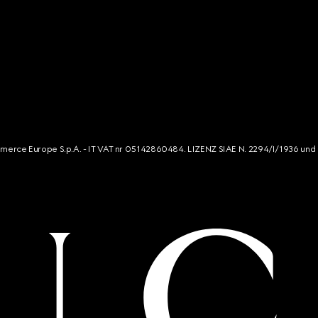
mmerce Europe S.p.A. - IT VAT nr 05142860484. LIZENZ SIAE N. 2294/I/1936 und