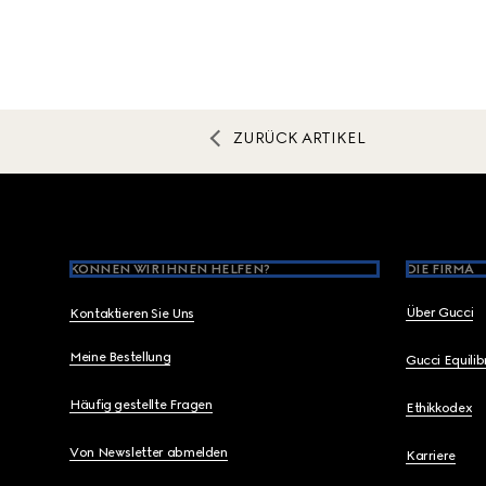
ZURÜCK ARTIKEL
Footer
KÖNNEN WIR IHNEN HELFEN?
DIE FIRMA
Über Gucci
Kontaktieren Sie Uns
Meine Bestellung
Gucci Equili
Häufig gestellte Fragen
Ethikkodex
Von Newsletter abmelden
Karriere