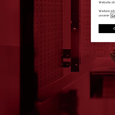
Website st
Weitere In
unserer
Co