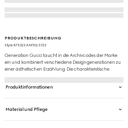
PRODUKTBESCHREIBUNG
Style ‎875323 AAF3Q 5723
Generation Gucci taucht in die Archivcodes der Marke
ein und kombiniert verschiedene Designgenerationen zu
einer ästhetischen Erzählung. Die charakteristische
Ballerina mit Horsebit strahlt moderne Eleganz aus. Dieser
Stil zeichnet sich durch ein sehr weiches
Produktinformationen
Lederobermaterial mit einem elastischen Schaft aus, der
Komfort und mühelosen Stil vereint, und wird durch die
vom Reitsport inspirierte Hardware ergänzt.
Material und Pflege