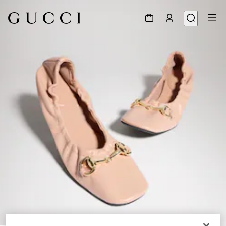
1
/
8