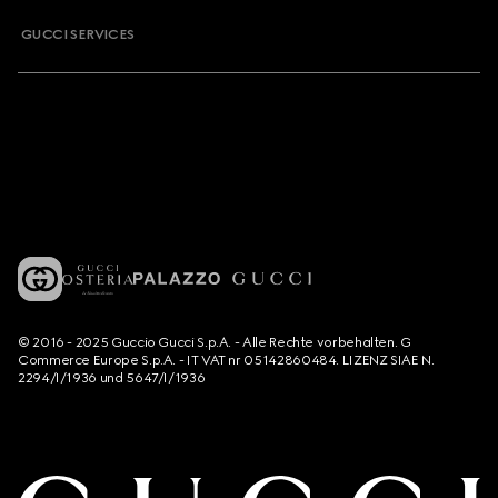
GUCCI SERVICES
© 2016 - 2025 Guccio Gucci S.p.A. - Alle Rechte vorbehalten. G
Commerce Europe S.p.A. - IT VAT nr 05142860484. LIZENZ SIAE N.
2294/I/1936 und 5647/I/1936