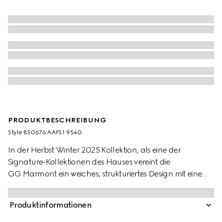
PRODUKTBESCHREIBUNG
Style ‎850676 AAFS1 9540
In der Herbst Winter 2025 Kollektion, als eine der
Signature-Kollektionen des Hauses vereint die
GG Marmont ein weiches, strukturiertes Design mit einem
vielseitigen Kettenriemen und dem symbolträchtigen
Doppel G. Dieses Modell aus weichem, leichtem
Produktinformationen
Matelassé-Leder mit Chevron-Muster inszeniert das
Schmuckteil und den Kettenriemen in einem farblich