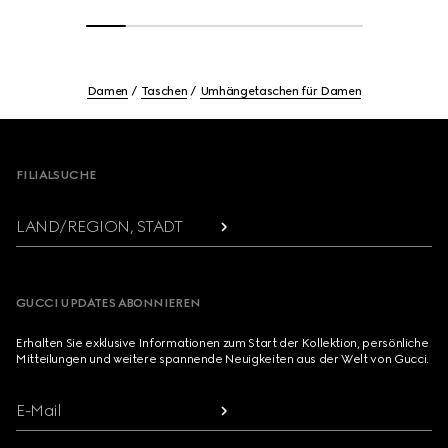
Damen
Taschen
Umhängetaschen für Damen
Footer
FILIALSUCHE
LAND/REGION, STADT
GUCCI UPDATES ABONNIEREN
Erhalten Sie exklusive Informationen zum Start der Kollektion, persönliche
Mitteilungen und weitere spannende Neuigkeiten aus der Welt von Gucci.
E-Mail