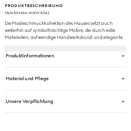
PRODUKTBESCHREIBUNG
Style ‎854966 JAAHV 8062
Die Modeschmuckkollektion des Hauses setzt auch
weiterhin auf symbolträchtige Motive, die durch edle
Materialien, aufwendige Handwerkskunst und elegante
Details neu interpretiert werden – so auch bei diesem
Anhänger in Form der Gucci Blondie.
Produktinformationen
Material und Pflege
Unsere Verpflichtung