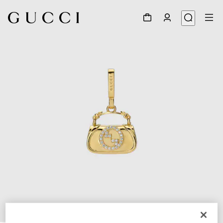
1
/
5