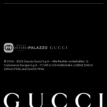
© 2016 - 2025 Guccio Gucci S.p.A. - Alle Rechte vorbehalten. G
Commerce Europe S.p.A. - IT VAT nr 05142860484. LIZENZ SIAE N.
2294/I/1936 und 5647/I/1936