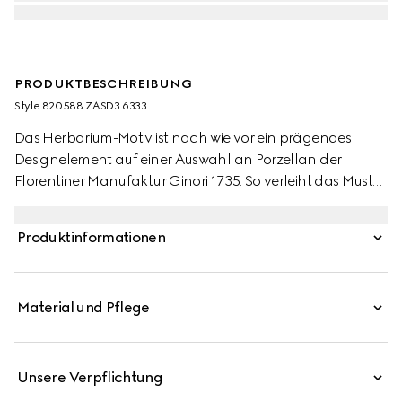
PRODUKTBESCHREIBUNG
Style ‎820588 ZASD3 6333
Das Herbarium-Motiv ist nach wie vor ein prägendes
Designelement auf einer Auswahl an Porzellan der
Florentiner Manufaktur Ginori 1735. So verleiht das Muster
in einem neuen leuchtenden Rotton Ablagen, Tassen
und Kerzenhaltern ein besonderes Flair und schafft eine
Produktinformationen
einzigartige Wohlfühlatmosphäre.
Material und Pflege
Unsere Verpflichtung