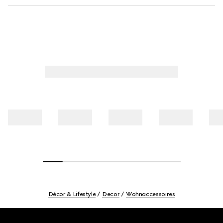
Décor & Lifestyle
Decor
Wohnaccessoires
Footer