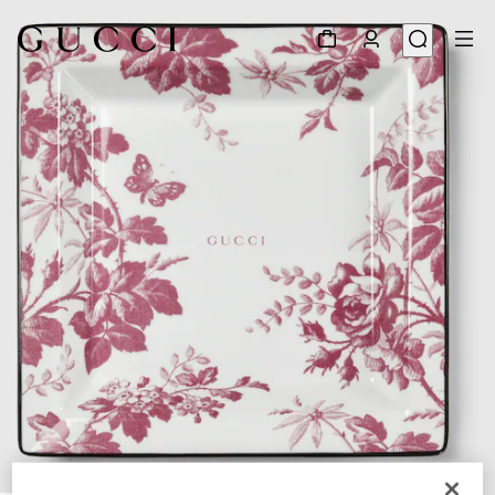
1
/
3