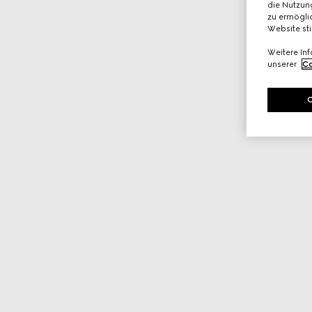
die Nutzung
zu ermöglic
Website st
Weitere In
unserer
Co