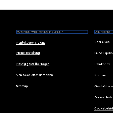
Footer
KÖNNEN WIR IHNEN HELFEN?
DIE FIRMA
Über Gucci
Kontaktieren Sie Uns
Meine Bestellung
Gucci Equili
Häufig gestellte Fragen
Ethikkodex
Von Newsletter abmelden
Karriere
Sitemap
Geschäfts- 
Datenschutz
Cookiebeleid