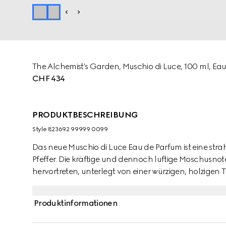
The Alchemist's Garden, Muschio di Luce, 100 ml, Ea
CHF 434
PRODUKTBESCHREIBUNG
Style ‎823692 99999 0099
Das neue Muschio di Luce Eau de Parfum ist eine st
Pfeffer. Die kräftige und dennoch luftige Moschusno
hervortreten, unterlegt von einer würzigen, holzigen Ti
Moschusduft präsentiert sich in einem weißen Glasfla
Freiheit und Opulenz ziert.
Produktinformationen