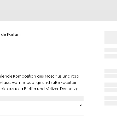
u de Parfum
rahlende Komposition aus Moschus und rosa
te lässt warme, pudrige und süße Facetten
efe aus rosa Pfeffer und Vetiver. Der holzige
kon, den ein Paradiesvogel als Symbol für