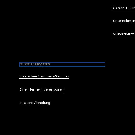
COOKIE-EI
Unternehmen
Vulnerability
GUCCI SERVICES
Entdecken Sie unsere Services
Einen Termein vereinbaren
In-Store Abholung