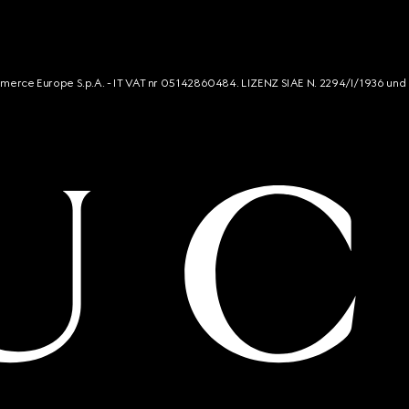
mmerce Europe S.p.A. - IT VAT nr 05142860484. LIZENZ SIAE N. 2294/I/1936 und