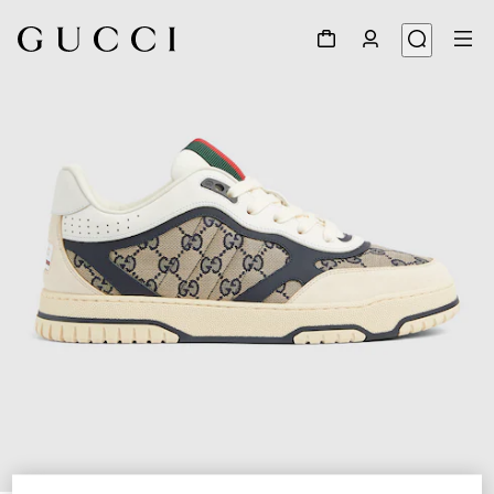
1
/
6