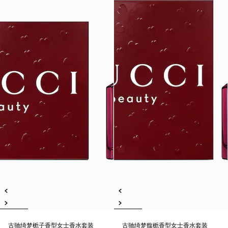
古驰绮梦栀子香型女士香水套装
古驰绮梦馥栀香型女士香水套装