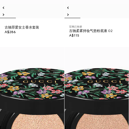
官网已售罄
古驰罪爱女士香水套装
古驰柔雾持妆气垫粉底液 02
A$286
A$115