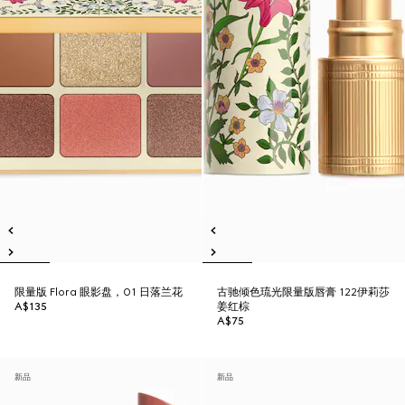
限量版 Flora 眼影盘，01 日落兰花
古驰倾色琉光限量版唇膏 122伊莉莎
A$135
姜红棕
A$75
新品
新品